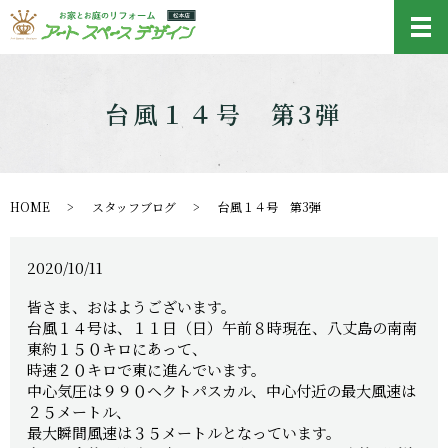
メ
台風１４号 第3弾
HOME
スタッフブログ
台風１４号 第3弾
2020/10/11
皆さま、おはようございます。
台風１４号は、１１日（日）午前８時現在、八丈島の南南
東約１５０キロにあって、
時速２０キロで東に進んでいます。
中心気圧は９９０ヘクトパスカル、中心付近の最大風速は
２５メートル、
最大瞬間風速は３５メートルとなっています。