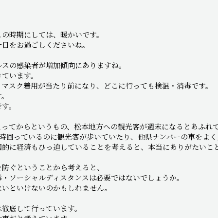
この時期にしては、暖かいです。
一日をお過ごしくださいね。
ルスの感染者が増加傾向にありますね。
きています。
、マスク着用が当たり前になり、どこに行っても検温・消毒です。
す。
です。
まってからというもの、松本地方への観光客が週末になるとあふれ
6時回っているのに観光客が歩いていたり、他県ナンバーの車をよく
国的に経済もひっ迫していることを考えると、本当にありがたいこ
を防ぐということから考えると、
毒・ソーシャルディスタンスは必要ではないでしょうか。
ないといけないのかもしれません。
は徹底して行っています。