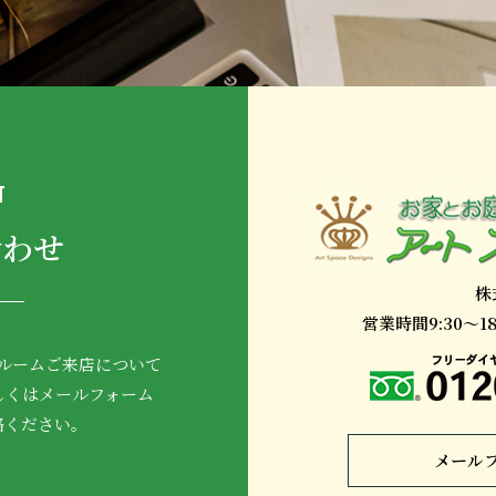
T
合わせ
株
営業時間9:30～
ルームご来店について
しくはメールフォーム
絡ください。
メール