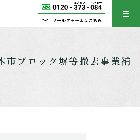
メニ
本市ブロック塀等撤去事業補