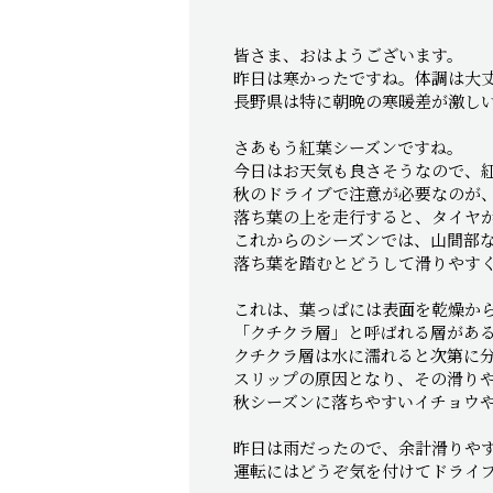
皆さま、おはようございます。
昨日は寒かったですね。体調は大
長野県は特に朝晩の寒暖差が激し
さあもう紅葉シーズンですね。
今日はお天気も良さそうなので、
秋のドライブで注意が必要なのが
落ち葉の上を走行すると、タイヤ
これからのシーズンでは、山間部
落ち葉を踏むとどうして滑りやす
これは、葉っぱには表面を乾燥か
「クチクラ層」と呼ばれる層があ
クチクラ層は水に濡れると次第に
スリップの原因となり、その滑り
秋シーズンに落ちやすいイチョウ
昨日は雨だったので、余計滑りや
運転にはどうぞ気を付けてドライ