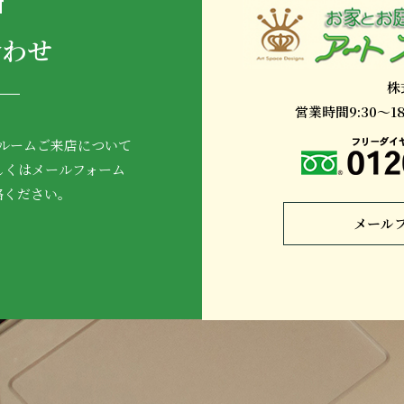
T
合わせ
株
営業時間9:30～
ルームご来店について
しくはメールフォーム
絡ください。
メール